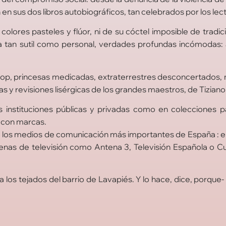
 sus dos libros autobiográficos, tan celebrados por los lect
colores pasteles y flúor, ni de su cóctel imposible de tradici
a tan sutil como personal, verdades profundas incómodas:
es pop, princesas medicadas, extraterrestres desconcertado
as y revisiones lisérgicas de los grandes maestros, de Tizia
nstituciones públicas y privadas como en colecciones parti
s con marcas.
o los medios de comunicación más importantes de España : ent
nas de televisión como Antena 3, Televisión Española o C
 los tejados del barrio de Lavapiés. Y lo hace, dice, porque