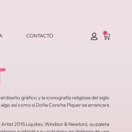
0
A
CONTACTO
T
diseño gráfico y la iconografía religiosa del siglo
la: algo así como si Doña Concha Piquer se arrancara
rtist 2015 Liquitex, Windsor & Newton), su paleta
género e infantil a su activismo en defensa de una