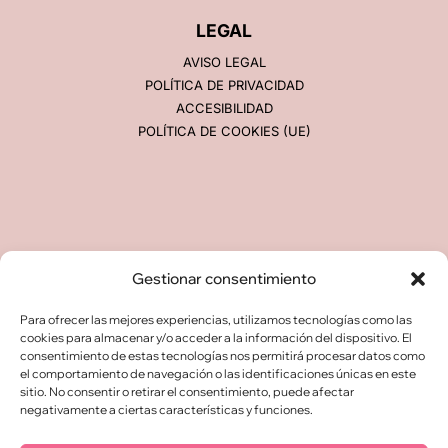
LEGAL
AVISO LEGAL
POLÍTICA DE PRIVACIDAD
ACCESIBILIDAD
POLÍTICA DE COOKIES (UE)
© Rebeca Khamlichi. Todos los derechos
Gestionar consentimiento
reservados.
Para ofrecer las mejores experiencias, utilizamos tecnologías como las
Las obras, imágenes y contenidos de esta
cookies para almacenar y/o acceder a la información del dispositivo. El
web están protegidos por derechos de autor.
consentimiento de estas tecnologías nos permitirá procesar datos como
el comportamiento de navegación o las identificaciones únicas en este
Queda prohibida su reproducción,
sitio. No consentir o retirar el consentimiento, puede afectar
distribución o uso sin autorización expresa de
negativamente a ciertas características y funciones.
la artista.